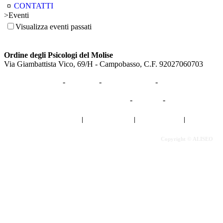
CONTATTI
>
Eventi
Visualizza eventi passati
Ordine degli Psicologi del Molise
Via Giambattista Vico, 69/H - Campobasso, C.F. 92027060703
HOME
-
Ordine
-
Professionisti
-
Cittadini
Amministrazione Trasparente
-
News
-
Eventi
Privacy Policy
|
Cookies Policy
|
Cerca nel Sito
|
Copyright ©
ALISEO